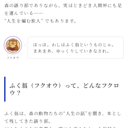
イソップ寓話
4
森の語り部でありながら、実はときどき人間界にも足
を運んでいる──
グリム童話
3
“人生を編む旅人” でもあります。
中東アラビア寓話
3
南アジア寓話
4
インド寓話
2
ほっほ。わしはふく翁というものじゃ。
東アジアの寓話
まあまあ、ゆっくりしていきなされ。
6
フクオウ
中国寓話
2
日本寓話
3
東南アジア寓話
3
ふく翁（フクオウ）って、どんなフクロ
人生執筆
3
ウ？
偉人の人生
1
ふく翁は、森の動物たちの“人生の話”を聞き、本とし
て残してきた語り部。