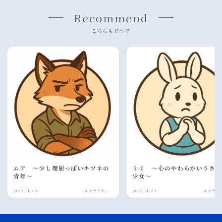
Recommend
こちらもどうぞ
ムア 〜少し理屈っぽいキツネの
ミミ 〜心のやわらかいうさ
青年〜
少女〜
2025.11.23
キャラクター
2025.11.23
キャラク
Follow Me