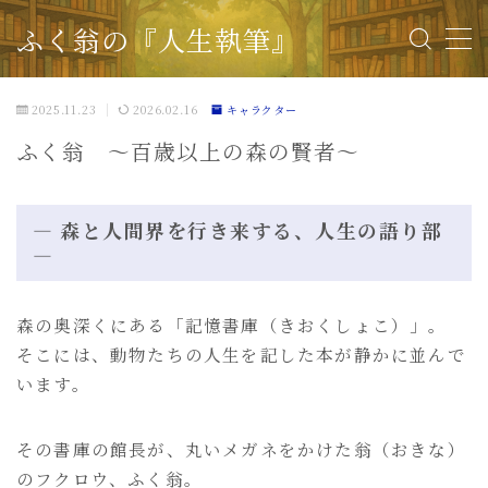
ふく翁の『人生執筆』
2025.11.23
2026.02.16
キャラクター
＜流れと費用＞こちらをクリック
人生を執筆したい方へ
ふく翁 〜百歳以上の森の賢者〜
お知らせ
1
― 森と人間界を行き来する、人生の語り部
キャラクター
―
4
ふく翁の記憶書庫 ー世界の寓話ー
38
森の奥深くにある「記憶書庫（きおくしょこ）」。
アフリカ寓話
3
そこには、動物たちの人生を記した本が静かに並んで
アメリカ大陸寓話
3
います。
オセアニア寓話
2
オリジナル寓話
6
その書庫の館長が、丸いメガネをかけた翁（おきな）
ヨーロッパ寓話
8
のフクロウ、ふく翁。