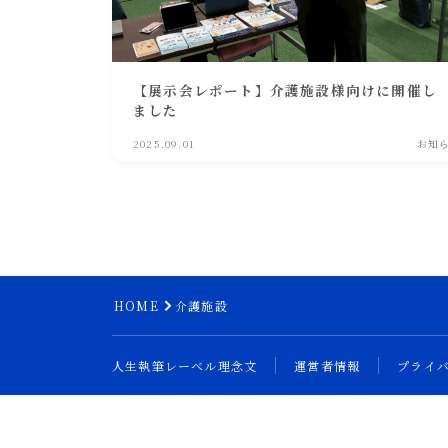
【展示会レポート】介護施設様向けに開催し
ました
2025.09.01
お知
HOME
介護施設
人生執筆レーベル理念文
運営者情報
プライ