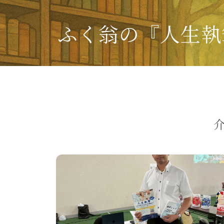
ふく翁の『人生執