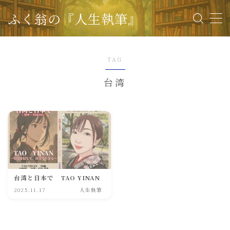
ふく翁の『人生執筆』
＜流れと費用＞こちらをクリック
TAG
人生を執筆したい方へ
台湾
お知らせ
1
キャラクター
4
ふく翁の記憶書庫 ー世界の寓話ー
38
アフリカ寓話
3
アメリカ大陸寓話
3
台湾と日本で TAO YINAN
2025.11.17
人生執筆
オセアニア寓話
2
オリジナル寓話
6
ヨーロッパ寓話
8