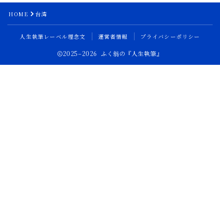
イソップ寓話
4
HOME
台湾
グリム童話
3
人生執筆レーベル理念文
運営者情報
プライバシーポリシー
中東アラビア寓話
3
2025–2026 ふく翁の『人生執筆』
南アジア寓話
4
インド寓話
2
東アジアの寓話
6
中国寓話
2
日本寓話
3
東南アジア寓話
3
Follow Me
人生執筆
3
偉人の人生
1