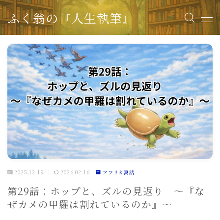
ふく翁の『人生執筆』
＜流れと費用＞こちらをクリック
人生を執筆したい方へ
お知らせ
1
キャラクター
4
ふく翁の記憶書庫 ー世界の寓話ー
38
アフリカ寓話
3
アメリカ大陸寓話
3
2025.12.19
2026.02.16
アフリカ寓話
オセアニア寓話
2
第29話：ホップと、ズルの見返り 〜『な
オリジナル寓話
6
ぜカメの甲羅は割れているのか』〜
ヨーロッパ寓話
8