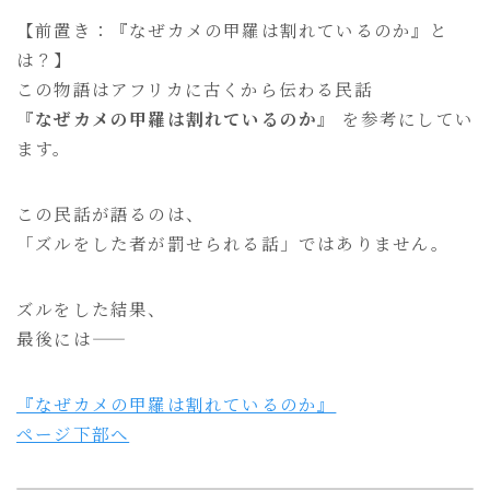
イソップ寓話
4
【前置き：『なぜカメの甲羅は割れているのか』と
グリム童話
3
は？】
この物語はアフリカに古くから伝わる民話
中東アラビア寓話
3
『なぜカメの甲羅は割れているのか』
を参考にしてい
南アジア寓話
4
ます。
インド寓話
2
東アジアの寓話
6
この民話が語るのは、
中国寓話
2
「ズルをした者が罰せられる話」ではありません。
日本寓話
3
東南アジア寓話
3
ズルをした結果、
最後には――
人生執筆
3
偉人の人生
1
『なぜカメの甲羅は割れているのか』
ページ下部へ